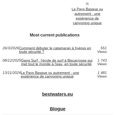
Le Pays Basque vu
autrement : une
expérience de
canyoning unique
Most current publications
26/3/2026
Comment débuter le catamaran à hyères en
551
toute sécurité ?
Views
08/12/2025
Gang Surf : l’école de surf à Biscarrosse qui
1 743
met tout le monde à l’eau, en toute sécurité
Views
13/11/2024
Le Pays Basque vu autrement : une
1 481
expérience de canyoning unique
Views
bestwaters.eu
Blogue